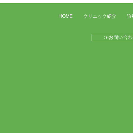
HOME
クリニック紹介
診
百草団地にてセミナーを行い
≫お問い合わ
ました