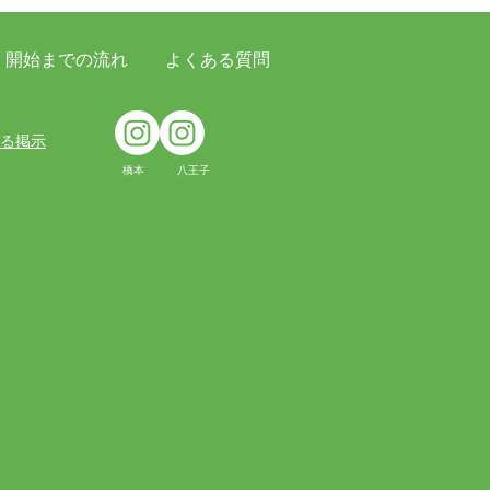
開始までの流れ
よくある質問
台クリニックにて地域の
ける掲示
所様を対象とした勉強会
橋本 八王子
催しました