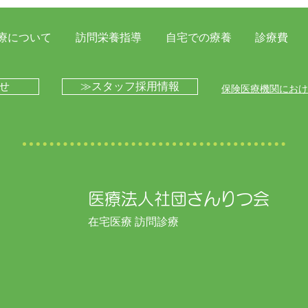
療について
訪問栄養指導
自宅での療養
診療費
伊藤医師による心不全の勉強
湘南
せ
≫スタッフ採用情報
​​保険医療機関にお
会を開催いたしました
事業
を開
医療法人社団さんりつ会​​
在宅医療 訪問診療