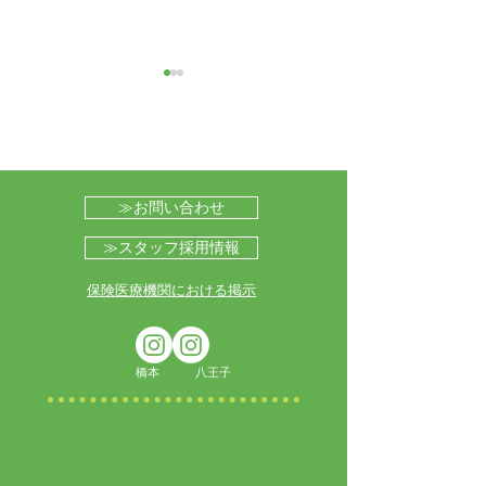
≫お問い合わせ
伊藤医師による心不全の
湘南台クリニッ
≫スタッフ採用情報
勉強会を開催いたしまし
域の事業所様を
​​保険医療機関における掲示
た
た勉強会を開催
橋本 八王子