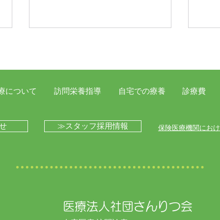
療について
訪問栄養指導
自宅での療養
診療費
伊藤医師による心不全の勉強
湘南
せ
≫スタッフ採用情報
​​保険医療機関にお
会を開催いたしました
事業
を開
医療法人社団さんりつ会​​