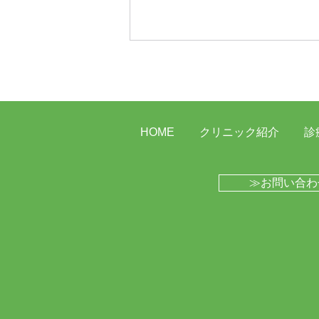
HOME
クリニック紹介
診
百草団地にてセミナーを行い
≫お問い合わ
ました