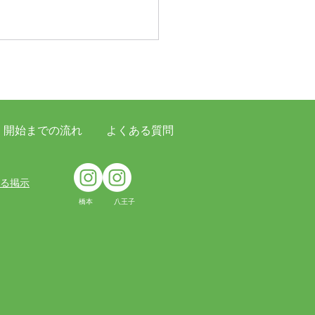
開始までの流れ
よくある質問
台クリニックにて地域の
ける掲示
所様を対象とした勉強会
橋本 八王子
催しました